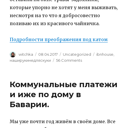
которые упорно не хотят у меня выживать,
несмотря на то что я добросовестно
поливаю их из красивого чайничка.
Подробности преображения под катом
Author
Posted
Categories
Tags
witchka
08.04.2017
Uncategorized
ibnhouse
,
on
on
наширукинедляскуки
56 Comments
Моя
кухня
Коммунальные платежи
и иже по дому в
Баварии.
Мы уже почти год живём в своём доме. Все