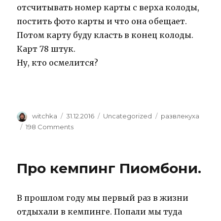
отсчитывать номер карты с верха колоды,
постить фото карты и что она обещает.
Потом карту буду класть в конец колоды.
Карт 78 штук.
Ну, кто осмелится?
Author
Posted
Categories
Tags
witchka
31.12.2016
Uncategorized
развлекуха
on
on
198 Comments
Святочные
гадания
Про кемпинг Пиомбони.
В прошлом году мы первый раз в жизни
отдыхали в кемпинге. Попали мы туда