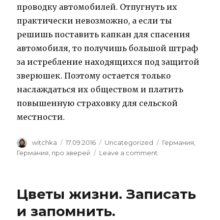
проводку автомобилей. Отпугнуть их
практически невозможно, а если ты
решишь поставить капкан для спасения
автомобиля, то получишь большой штраф
за истребление находящихся под защитой
зверюшек. Поэтому остается только
наслаждаться их обществом и платить
повышенную страховку для сельской
местности.
Author
Posted
Categories
Tags
witchka
17.09.2016
Uncategorized
Германия
,
on
on
Германия
,
про зверей
Leave a comment
Чтоб
я
так
Цветы жизни. Записать
жил!
и запомнить.