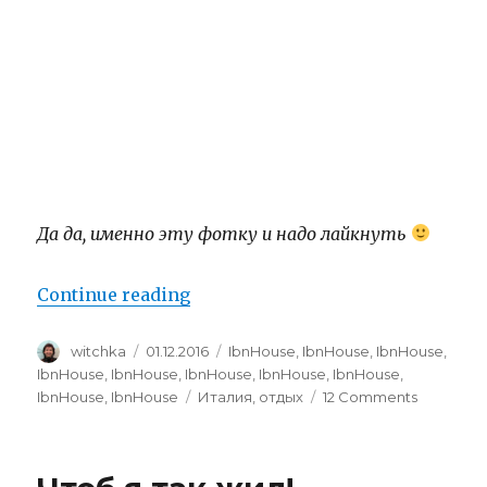
Да да, именно эту фотку и надо лайкнуть
“Про кемпинг Пиомбони.”
Continue reading
Author
Posted
Categories
witchka
01.12.2016
IbnHouse
,
IbnHouse
,
IbnHouse
,
on
IbnHouse
,
IbnHouse
,
IbnHouse
,
IbnHouse
,
IbnHouse
,
Tags
on
IbnHouse
,
IbnHouse
Италия
,
отдых
12 Comments
Про
кемпинг
Пиомбон