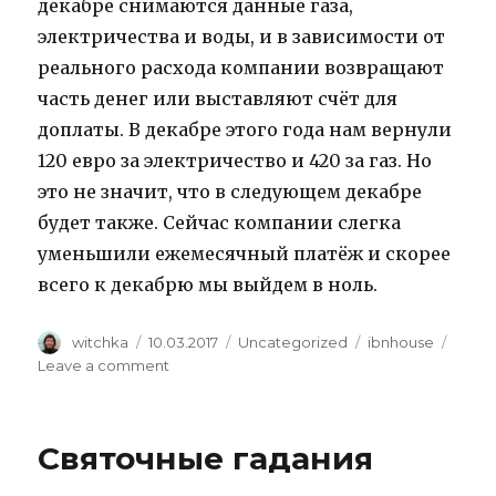
декабре снимаются данные газа,
электричества и воды, и в зависимости от
реального расхода компании возвращают
часть денег или выставляют счёт для
доплаты. В декабре этого года нам вернули
120 евро за электричество и 420 за газ. Но
это не значит, что в следующем декабре
будет также. Сейчас компании слегка
уменьшили ежемесячный платёж и скорее
всего к декабрю мы выйдем в ноль.
Author
Posted
Categories
Tags
witchka
10.03.2017
Uncategorized
ibnhouse
on
on
Leave a comment
Коммунальные
платежи
и
Святочные гадания
иже
по