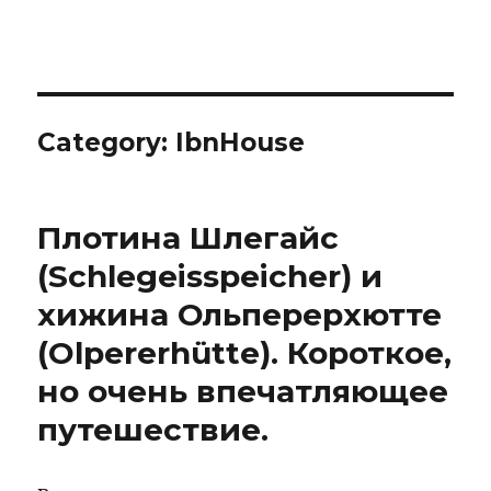
IBNHouse
Category:
IbnHouse
Плотина Шлегайс
(Schlegeisspeicher) и
хижина Ольперерхютте
(Olpererhütte). Короткое,
но очень впечатляющее
путешествие.