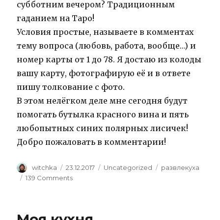
субботним вечером? Традиционным
гаданием на Таро!
Условия простые, называете в комментах
тему вопроса (любовь, работа, вообще…) и
номер карты от 1 до 78. Я достаю из колоды
вашу карту, фотографирую её и в ответе
пишу толкование с фото.
В этом нелёгком деле мне сегодня будут
помогать бутылка красного вина и пять
любопытных синих полярных лисичек!
Добро пожаловать в комментарии!
Author
Posted
Categories
Tags
witchka
23.12.2017
Uncategorized
развлекуха
on
on
139 Comments
Святочные
гадания
2
Моя кухня