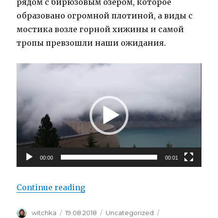
рядом с бирюзовым озером, которое
образовано огромной плотиной, а виды с
мостика возле горной хижины и самой
тропы превзошли наши ожидания.
Video
Player
00:00
00:01
“Плотина Шлегайс (Schlegeissp
Continue reading
Author
Posted
Categories
Tags
witchka
19.08.2018
Uncategorized