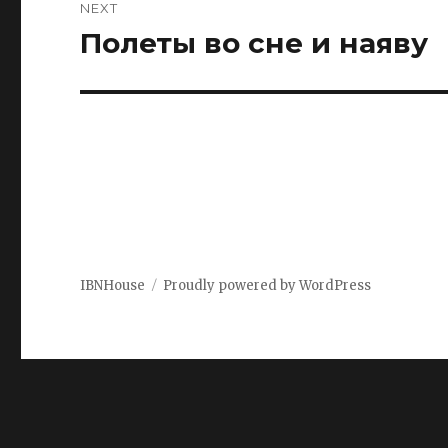
NEXT
Полеты во сне и наяву
Next
post:
IBNHouse
Proudly powered by WordPress