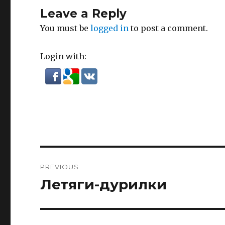
Leave a Reply
You must be
logged in
to post a comment.
Login with:
Post
PREVIOUS
navigation
Летяги-дурилки
Previous
post: