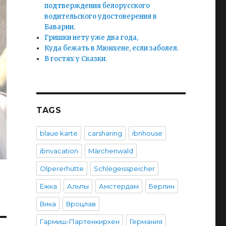
подтверждения белорусского
водительского удостоверения в
Баварии.
Гришки нету уже два года,
Куда бежать в Мюнхене, если заболел.
В гостях у Сказки.
TAGS
blaue karte
carsharing
ibnhouse
ibnvacation
Märchenwald
Olpererhütte
Schlegeisspeicher
Ёжка
Альпы
Амстердам
Берлин
Вика
Вроцлав
Гармиш-Партенкирхен
Германия