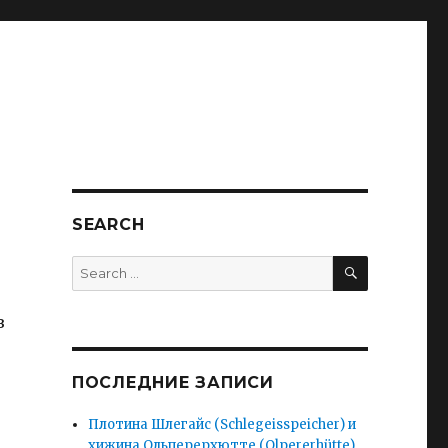
SEARCH
SEARCH
Search
for:
в
ПОСЛЕДНИЕ ЗАПИСИ
Плотина Шлегайс (Schlegeisspeicher) и
хижина Ольперерхютте (Olpererhütte).