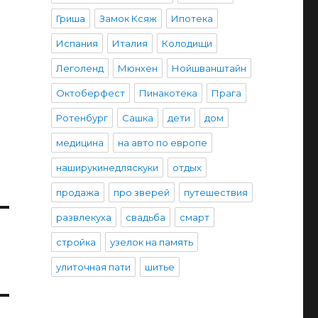
Гриша
Замок Ксяж
Ипотека
Испания
Италия
Колодищи
Леголенд
Мюнхен
Нойшванштайн
Октоберфест
Пинакотека
Прага
Ротенбург
Сашка
дети
дом
медицина
на авто по европе
наширукинедляскуки
отдых
продажа
про зверей
путешествия
развлекуха
свадьба
смарт
стройка
узелок на память
улиточная пати
шитье