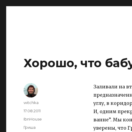
IBNHouse
Ибны
Хорошо, что баб
Заливали на в
предназначенн
Author
witchka
углу, в коридо
Posted
17.08.2011
И, одним прекр
on
Categories
IbnHouse
ванне”. Мы кон
Tags
Гриша
уверены, что 