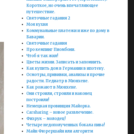
Короткое, но очень впечатляющее
путешествие.
Святочные гадания 2
Моя кухня
Коммунальные платежи и иже по дому в
Баварии.
Святочные гадания
Про кемпинг Пиомбони.
Чтоб я так жил!
Цветы жизни. Записать и запомнить.
Как купить дом в Германии в ипотеку.
Осмотры, прививки, анализы и прочие
радости. Педиатр в Мюнхене.
Как рожают в Мюнхене.
Они строили, строили и наконец
построили!
Немецкая провинция Майорка.
Carsharing – новое развлечение.
Физрук – молодец!
Четыре недополученных бокала пива!
Майн Фюрершайн или алгоритм