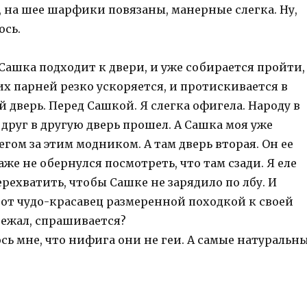
, на шее шарфики повязаны, манерные слегка. Ну,
ось.
Сашка подходит к двери, и уже собирается пройти,
их парней резко ускоряется, и протискивается в
дверь. Перед Сашкой. Я слегка офигела. Народу в
о друг в другую дверь прошел. А Сашка моя уже
егом за этим модником. А там дверь вторая. Он ее
даже не обернулся посмотреть, что там сзади. Я еле
ерехватить, чтобы Сашке не зарядило по лбу. И
тот чудо-красавец размеренной походкой к своей
бежал, спрашивается?
сь мне, что нифига они не геи. А самые натуральн