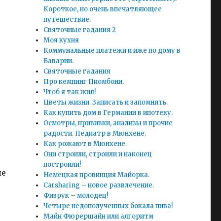
Короткое, но очень впечатляющее
путешествие.
Святочные гадания 2
Моя кухня
Коммунальные платежи и иже по дому в
Баварии.
Святочные гадания
Про кемпинг Пиомбони.
Чтоб я так жил!
Цветы жизни. Записать и запомнить.
Как купить дом в Германии в ипотеку.
Осмотры, прививки, анализы и прочие
радости. Педиатр в Мюнхене.
Как рожают в Мюнхене.
Они строили, строили и наконец
построили!
ые
Немецкая провинция Майорка.
Carsharing – новое развлечение.
Физрук – молодец!
Четыре недополученных бокала пива!
Майн Фюрершайн или алгоритм