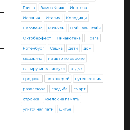
Гриша
Замок Ксяж
Ипотека
Испания
Италия
Колодищи
Леголенд
Мюнхен
Нойшванштайн
Октоберфест
Пинакотека
Прага
Ротенбург
Сашка
дети
дом
медицина
на авто по европе
наширукинедляскуки
отдых
продажа
про зверей
путешествия
развлекуха
свадьба
смарт
стройка
узелок на память
улиточная пати
шитье