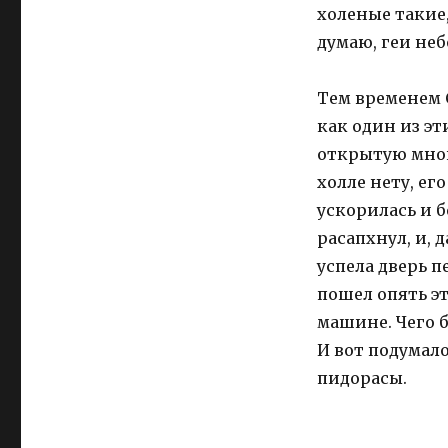
холеные такие
думаю, геи неб
Тем временем 
как один из эт
открытую мной 
холле нету, ег
ускорилась и б
расапхнул, и, 
успела дверь п
пошел опять э
машине. Чего 
И вот подумало
пидорасы.