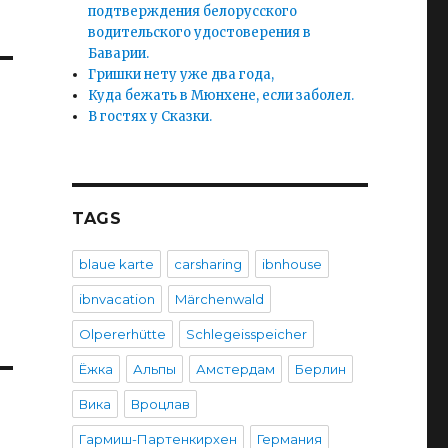
подтверждения белорусского
водительского удостоверения в
Баварии.
Гришки нету уже два года,
Куда бежать в Мюнхене, если заболел.
В гостях у Сказки.
TAGS
blaue karte
carsharing
ibnhouse
ibnvacation
Märchenwald
Olpererhütte
Schlegeisspeicher
Ёжка
Альпы
Амстердам
Берлин
Вика
Вроцлав
Гармиш-Партенкирхен
Германия