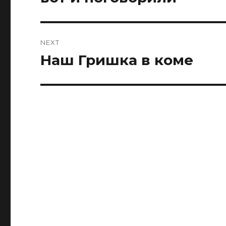
post:
NEXT
Наш Гришка в коме
Next
post: