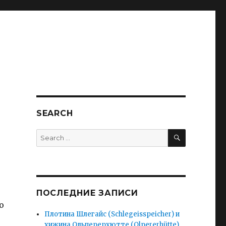
SEARCH
SEARCH
Search
for:
,
ПОСЛЕДНИЕ ЗАПИСИ
ю
Плотина Шлегайс (Schlegeisspeicher) и
хижина Ольперерхютте (Olpererhütte).