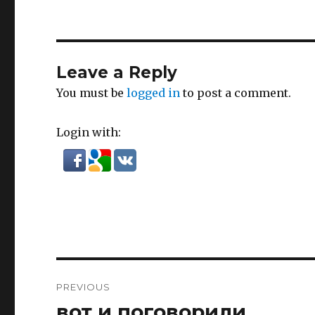
Leave a Reply
You must be
logged in
to post a comment.
Login with:
Post
PREVIOUS
navigation
вот и поговорили
Previous