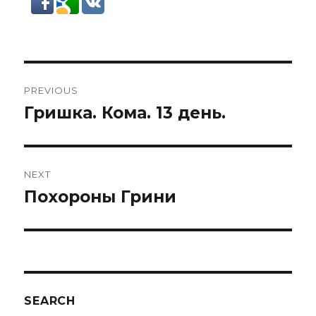
Post
PREVIOUS
navigation
Гришка. Кома. 13 день.
Previous
post:
NEXT
Похороны Грини
Next
post:
SEARCH