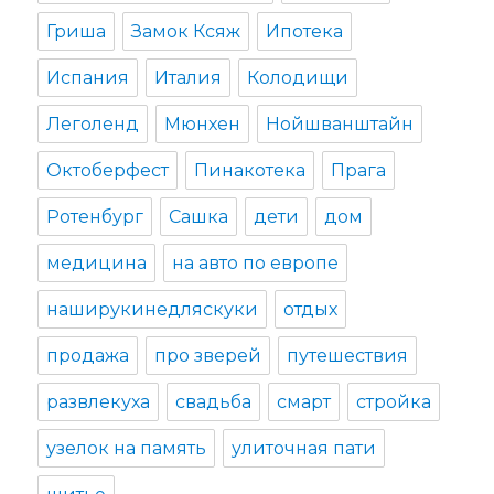
Гриша
Замок Ксяж
Ипотека
Испания
Италия
Колодищи
Леголенд
Мюнхен
Нойшванштайн
Октоберфест
Пинакотека
Прага
Ротенбург
Сашка
дети
дом
медицина
на авто по европе
наширукинедляскуки
отдых
продажа
про зверей
путешествия
развлекуха
свадьба
смарт
стройка
узелок на память
улиточная пати