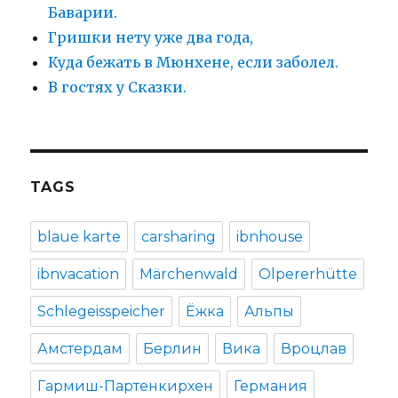
Баварии.
Гришки нету уже два года,
Куда бежать в Мюнхене, если заболел.
В гостях у Сказки.
TAGS
blaue karte
carsharing
ibnhouse
ibnvacation
Märchenwald
Olpererhütte
Schlegeisspeicher
Ёжка
Альпы
Амстердам
Берлин
Вика
Вроцлав
Гармиш-Партенкирхен
Германия