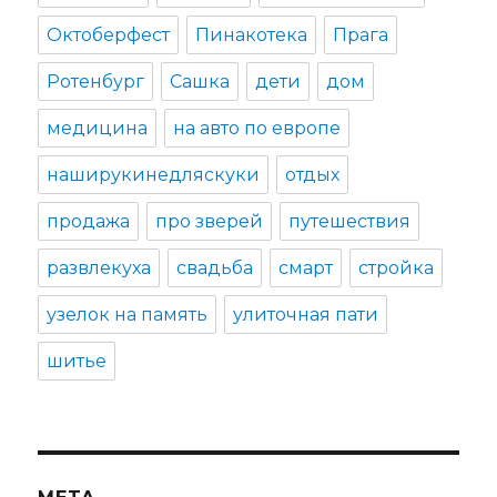
Октоберфест
Пинакотека
Прага
Ротенбург
Сашка
дети
дом
медицина
на авто по европе
наширукинедляскуки
отдых
продажа
про зверей
путешествия
развлекуха
свадьба
смарт
стройка
узелок на память
улиточная пати
шитье