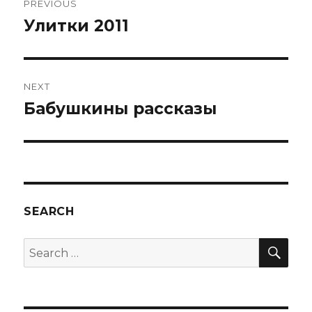
PREVIOUS
navigation
Улитки 2011
Previous
post:
NEXT
Бабушкины рассказы
Next
post:
SEARCH
SEA
Search
for: