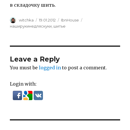
в складочку шить.
Author
Posted
Categories
Tags
witchka
19.01.2012
IbnHouse
on
наширукинедляскуки
,
шитье
Leave a Reply
You must be
logged in
to post a comment.
Login with:
Post