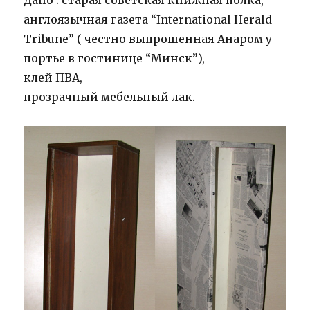
Дано : старая советская книжная полка,
англоязычная газета “International Herald
Tribune” ( честно выпрошенная Анаром у
портье в гостинице “Минск”),
клей ПВА,
прозрачный мебельный лак.